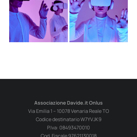
Associazione Davide.it Onlus
Via Emilia 1 – 10078 Venaria Reale TO
Codice destinatario W7YVJK9
P.Iva: 08493470010
Cod. Fiscale 97621130018